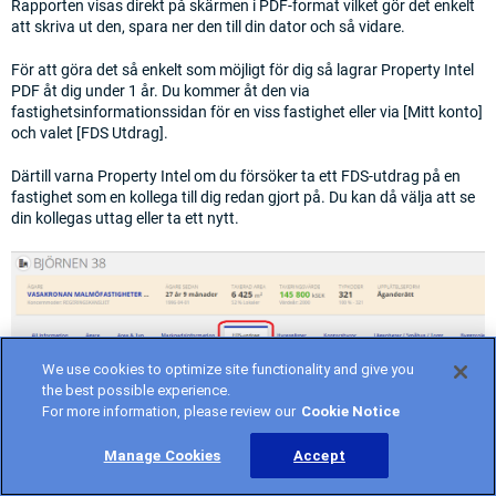
Rapporten visas direkt på skärmen i PDF-format vilket gör det enkelt
att skriva ut den, spara ner den till din dator och så vidare.
För att göra det så enkelt som möjligt för dig så lagrar Property Intel
PDF åt dig under 1 år. Du kommer åt den via
fastighetsinformationssidan för en viss fastighet eller via [Mitt konto]
och valet [FDS Utdrag].
Därtill varna Property Intel om du försöker ta ett FDS-utdrag på en
fastighet som en kollega till dig redan gjort på. Du kan då välja att se
din kollegas uttag eller ta ett nytt.
We use cookies to optimize site functionality and give you
the best possible experience.
For more information, please review our
Cookie Notice
Manage Cookies
Accept
FDS-utdrag