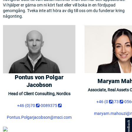
Vi hjälper er gärna om ni kört fast eller vill boka in en fördjupad
genomgång. Tveka inte att höra av dig till oss om du funderar kring
någonting.
Pontus von Polgar
Maryam Mah
Jacobson
Associate, Real Assets C
Head of Client Consulting, Nordics
(opens in 
(ope
+46 (0
)73
-056
(opens in a new tab)
(opens in a new tab)
+46 (0)70
-0089375
maryam.mahouzi@m
Pontus.Polgarjacobson@msci.com